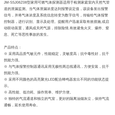
JM-SSJ08Z08型家用可燃气体探测器适用于检测家庭室内天然气管
道的泄漏监测。当气体泄漏浓度达到报警设定值，该设备发出报警
信号，并将气体浓度及系统信息转变为数字信号，传输给气体报警
控制器，进行识别、显示及处理。提醒用户迅速采取有效措施,或启
动联动装置，通风或关闭气源，排除险情,有效避免火灾、爆炸、窒
息、死亡等恶性事故的发生。
产品特点：
※ 采用高品质气敏元件，性能稳定，灵敏度高；抗中毒性好，抗干
扰能力强。
※ 与气体报警控制器通讯采用无极性两总线通讯，方便安装，抗干
扰能力强。
※ 采用不同颜色的高亮聚光LED配合蜂鸣器发出不同的功能状态提
示。
※ 高性能、低功耗、操作简单、维护方便。
※ 独特的气流通道和独立的气室，更好的隔离油烟灰尘，保持气流
通畅，延长使用寿命。